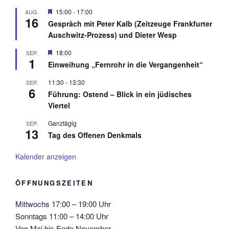
H
15:00
-
17:00
AUG.
16
e
Gespräch mit Peter Kalb (Zeitzeuge Frankfurter
r
Auschwitz-Prozess) und Dieter Wesp
v
o
r
H
18:00
SEP.
1
g
e
Einweihung „Fernrohr in die Vergangenheit“
e
r
h
v
11:30
-
13:30
SEP.
o
o
6
b
r
Führung: Ostend – Blick in ein jüdisches
e
g
Viertel
n
e
h
Ganztägig
SEP.
o
13
b
Tag des Offenen Denkmals
e
n
Kalender anzeigen
ÖFFNUNGSZEITEN
Mittwochs 17:00 – 19:00 Uhr
Sonntags 11:00 – 14:00 Uhr
Von Mai bis Ende November