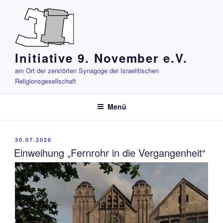
Zum
Inhalt
springen
Initiative 9. November e.V.
am Ort der zerstörten Synagoge der Israelitischen
Religionsgesellschaft
Menü
VERÖFFENTLICHT
30.07.2026
AM
Einweihung „Fernrohr in die Vergangenheit“