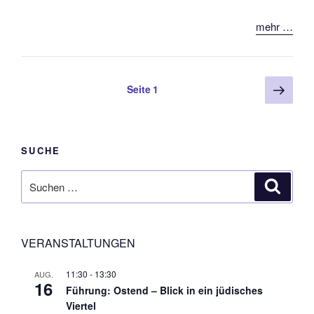
mehr …
Seitennummerierung
Näch
Seite
1
Seite
der
Beiträge
SUCHE
Suchen
Suche
nach:
VERANSTALTUNGEN
11:30
-
13:30
AUG.
16
Führung: Ostend – Blick in ein jüdisches
Viertel