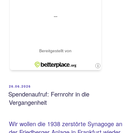
VERÖFFENTLICHT
26.06.2026
AM
Spendenaufruf: Fernrohr in die
Vergangenheit
Wir wollen die 1938 zerstörte Synagoge an
der Friedberger Anlage in Frankfurt wieder